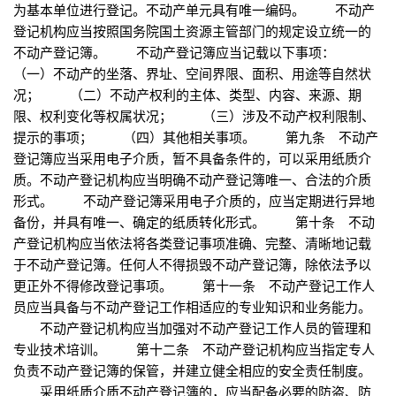
为基本单位进行登记。不动产单元具有唯一编码。 不动产
登记机构应当按照国务院国土资源主管部门的规定设立统一的
不动产登记簿。 不动产登记簿应当记载以下事项：
（一）不动产的坐落、界址、空间界限、面积、用途等自然状
况； （二）不动产权利的主体、类型、内容、来源、期
限、权利变化等权属状况； （三）涉及不动产权利限制、
提示的事项； （四）其他相关事项。 第九条 不动产
登记簿应当采用电子介质，暂不具备条件的，可以采用纸质介
质。不动产登记机构应当明确不动产登记簿唯一、合法的介质
形式。 不动产登记簿采用电子介质的，应当定期进行异地
备份，并具有唯一、确定的纸质转化形式。 第十条 不动
产登记机构应当依法将各类登记事项准确、完整、清晰地记载
于不动产登记簿。任何人不得损毁不动产登记簿，除依法予以
更正外不得修改登记事项。 第十一条 不动产登记工作人
员应当具备与不动产登记工作相适应的专业知识和业务能力。
不动产登记机构应当加强对不动产登记工作人员的管理和
专业技术培训。 第十二条 不动产登记机构应当指定专人
负责不动产登记簿的保管，并建立健全相应的安全责任制度。
采用纸质介质不动产登记簿的，应当配备必要的防盗、防