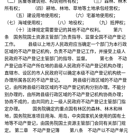
（二）房屋等建筑物、构筑物所有权； （三）森林、林木
所有权； （四）耕地、林地、草地等土地承包经营权；
（五）建设用地使用权； （六）宅基地使用权；
（七）海域使用权； （八）地役权； （九）抵押权；
（十）法律规定需要登记的其他不动产权利。 第六
条 国务院国土资源主管部门负责指导、监督全国不动产登记
工作。 县级以上地方人民政府应当确定一个部门为本行政
区域的不动产登记机构，负责不动产登记工作，并接受上级人
民政府不动产登记主管部门的指导、监督。 第七条 不动
产登记由不动产所在地的县级人民政府不动产登记机构办理；
直辖市、设区的市人民政府可以确定本级不动产登记机构统一
办理所属各区的不动产登记。 跨县级行政区域的不动产登
记，由所跨县级行政区域的不动产登记机构分别办理。不能分
别办理的，由所跨县级行政区域的不动产登记机构协商办理；
协商不成的，由共同的上一级人民政府不动产登记主管部门指
定办理。 国务院确定的重点国有林区的森林、林木和林
地，国务院批准项目用海、用岛，中央国家机关使用的国有土
地等不动产登记，由国务院国土资源主管部门会同有关部门规
定。 第二章 不动产登记簿 第八条 不动产以不动产单元