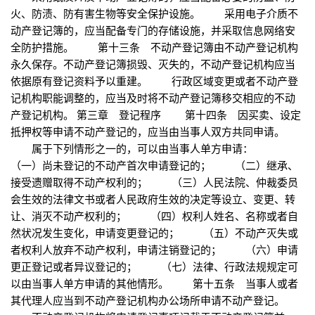
火、防渍、防有害生物等安全保护设施。 采用电子介质不
动产登记簿的，应当配备专门的存储设施，并采取信息网络安
全防护措施。 第十三条 不动产登记簿由不动产登记机构
永久保存。不动产登记簿损毁、灭失的，不动产登记机构应当
依据原有登记资料予以重建。 行政区域变更或者不动产登
记机构职能调整的，应当及时将不动产登记簿移交相应的不动
产登记机构。 第三章 登记程序 第十四条 因买卖、设定
抵押权等申请不动产登记的，应当由当事人双方共同申请。
属于下列情形之一的，可以由当事人单方申请：
（一）尚未登记的不动产首次申请登记的； （二）继承、
接受遗赠取得不动产权利的； （三）人民法院、仲裁委员
会生效的法律文书或者人民政府生效的决定等设立、变更、转
让、消灭不动产权利的； （四）权利人姓名、名称或者自
然状况发生变化，申请变更登记的； （五）不动产灭失或
者权利人放弃不动产权利，申请注销登记的； （六）申请
更正登记或者异议登记的； （七）法律、行政法规规定可
以由当事人单方申请的其他情形。 第十五条 当事人或者
其代理人应当到不动产登记机构办公场所申请不动产登记。