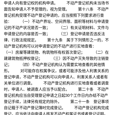
申请人向有登记权的机构申请。 不动产登记机构未当场书
面告知申请人不予受理的，视为受理。 第十八条 不动产
登记机构受理不动产登记申请的，应当按照下列要求进行查
验： （一）不动产界址、空间界限、面积等材料与申请登
记的不动产状况是否一致； （二）有关证明材料、文件与
申请登记的内容是否一致； （三）登记申请是否违反法
律、行政法规规定。 第十九条 属于下列情形之一的，不
动产登记机构可以对申请登记的不动产进行实地查看：
（一）房屋等建筑物、构筑物所有权首次登记； （二）在
建建筑物抵押权登记； （三）因不动产灭失导致的注销登
记； （四）不动产登记机构认为需要实地查看的其他情
形。 对可能存在权属争议，或者可能涉及他人利害关系的
登记申请，不动产登记机构可以向申请人、利害关系人或者有
关单位进行调查。 不动产登记机构进行实地查看或者调查
时，申请人、被调查人应当予以配合。 第二十条 不动产
登记机构应当自受理登记申请之日起30个工作日内办结不动产
登记手续，法律另有规定的除外。 第二十一条 登记事项
自记载于不动产登记簿时完成登记。 不动产登记机构完成
登记，应当依法向申请人核发不动产权属证书或者登记证明。