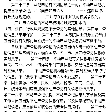
第二十二条 登记申请有下列情形之一的，不动产登记机
构应当不予登记，并书面告知申请人： （一）违反法律、
行政法规规定的； （二）存在尚未解决的权属争议的；
（三）申请登记的不动产权利超过规定期限的；
（四）法律、行政法规规定不予登记的其他情形。 第四章 登
记信息共享与保护 第二十三条 国务院国土资源主管部门
应当会同有关部门建立统一的不动产登记信息管理基础平台。
各级不动产登记机构登记的信息应当纳入统一的不动产登
记信息管理基础平台，确保国家、省、市、县四级登记信息的
实时共享。 第二十四条 不动产登记有关信息与住房城乡
建设、农业、林业、海洋等部门审批信息、交易信息等应当实
时互通共享。 不动产登记机构能够通过实时互通共享取得
的信息，不得要求不动产登记申请人重复提交。 第二十五
条 国土资源、公安、民政、财政、税务、工商、金融、审
计、统计等部门应当加强不动产登记有关信息互通共享。
第二十六条 不动产登记机构、不动产登记信息共享单位及其
工作人员应当对不动产登记信息保密；涉及国家秘密的不动产
登记信息，应当依法采取必要的安全保密措施。 第二十七