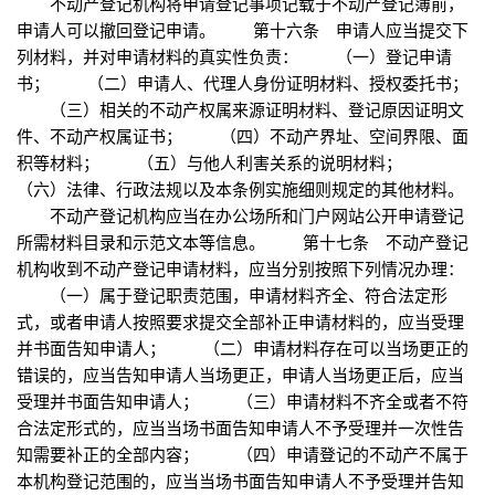
不动产登记机构将申请登记事项记载于不动产登记簿前，
申请人可以撤回登记申请。 第十六条 申请人应当提交下
列材料，并对申请材料的真实性负责： （一）登记申请
书； （二）申请人、代理人身份证明材料、授权委托书；
（三）相关的不动产权属来源证明材料、登记原因证明文
件、不动产权属证书； （四）不动产界址、空间界限、面
积等材料； （五）与他人利害关系的说明材料；
（六）法律、行政法规以及本条例实施细则规定的其他材料。
不动产登记机构应当在办公场所和门户网站公开申请登记
所需材料目录和示范文本等信息。 第十七条 不动产登记
机构收到不动产登记申请材料，应当分别按照下列情况办理：
（一）属于登记职责范围，申请材料齐全、符合法定形
式，或者申请人按照要求提交全部补正申请材料的，应当受理
并书面告知申请人； （二）申请材料存在可以当场更正的
错误的，应当告知申请人当场更正，申请人当场更正后，应当
受理并书面告知申请人； （三）申请材料不齐全或者不符
合法定形式的，应当当场书面告知申请人不予受理并一次性告
知需要补正的全部内容； （四）申请登记的不动产不属于
本机构登记范围的，应当当场书面告知申请人不予受理并告知