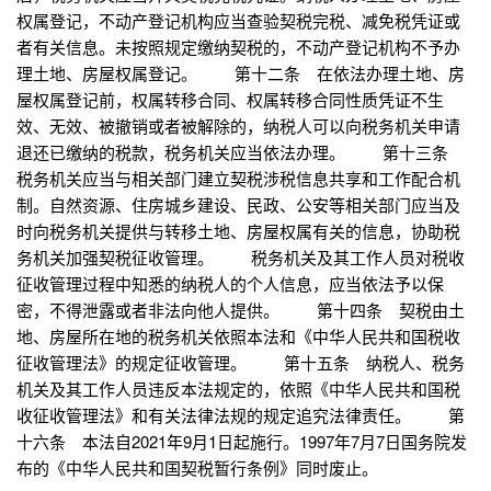
权属登记，不动产登记机构应当查验契税完税、减免税凭证或
者有关信息。未按照规定缴纳契税的，不动产登记机构不予办
理土地、房屋权属登记。 第十二条 在依法办理土地、房
屋权属登记前，权属转移合同、权属转移合同性质凭证不生
效、无效、被撤销或者被解除的，纳税人可以向税务机关申请
退还已缴纳的税款，税务机关应当依法办理。 第十三条
税务机关应当与相关部门建立契税涉税信息共享和工作配合机
制。自然资源、住房城乡建设、民政、公安等相关部门应当及
时向税务机关提供与转移土地、房屋权属有关的信息，协助税
务机关加强契税征收管理。 税务机关及其工作人员对税收
征收管理过程中知悉的纳税人的个人信息，应当依法予以保
密，不得泄露或者非法向他人提供。 第十四条 契税由土
地、房屋所在地的税务机关依照本法和《中华人民共和国税收
征收管理法》的规定征收管理。 第十五条 纳税人、税务
机关及其工作人员违反本法规定的，依照《中华人民共和国税
收征收管理法》和有关法律法规的规定追究法律责任。 第
十六条 本法自2021年9月1日起施行。1997年7月7日国务院发
布的《中华人民共和国契税暂行条例》同时废止。