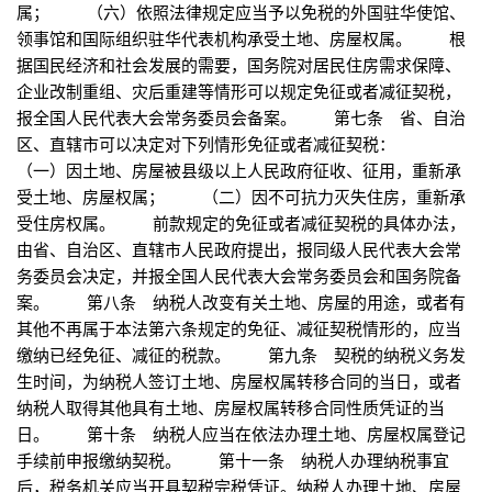
属； （六）依照法律规定应当予以免税的外国驻华使馆、
领事馆和国际组织驻华代表机构承受土地、房屋权属。 根
据国民经济和社会发展的需要，国务院对居民住房需求保障、
企业改制重组、灾后重建等情形可以规定免征或者减征契税，
报全国人民代表大会常务委员会备案。 第七条 省、自治
区、直辖市可以决定对下列情形免征或者减征契税：
（一）因土地、房屋被县级以上人民政府征收、征用，重新承
受土地、房屋权属； （二）因不可抗力灭失住房，重新承
受住房权属。 前款规定的免征或者减征契税的具体办法，
由省、自治区、直辖市人民政府提出，报同级人民代表大会常
务委员会决定，并报全国人民代表大会常务委员会和国务院备
案。 第八条 纳税人改变有关土地、房屋的用途，或者有
其他不再属于本法第六条规定的免征、减征契税情形的，应当
缴纳已经免征、减征的税款。 第九条 契税的纳税义务发
生时间，为纳税人签订土地、房屋权属转移合同的当日，或者
纳税人取得其他具有土地、房屋权属转移合同性质凭证的当
日。 第十条 纳税人应当在依法办理土地、房屋权属登记
手续前申报缴纳契税。 第十一条 纳税人办理纳税事宜
后，税务机关应当开具契税完税凭证。纳税人办理土地、房屋