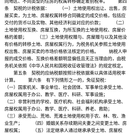
同地区、不同类型的住房的权属转移确定差别税率。 第四
条 契税的计税依据： （一）土地使用权出让、出售，房
屋买卖，为土地、房屋权属转移合同确定的成交价格，包括应
交付的货币以及实物、其他经济利益对应的价款； （二）
土地使用权互换、房屋互换，为所互换的土地使用权、房屋价
格的差额； （三）土地使用权赠与、房屋赠与以及其他没
有价格的转移土地、房屋权属行为，为税务机关参照土地使用
权出售、房屋买卖的市场价格依法核定的价格。 纳税人申
报的成交价格、互换价格差额明显偏低且无正当理由的，由税
务机关依照《中华人民共和国税收征收管理法》的规定核定。
第五条 契税的应纳税额按照计税依据乘以具体适用税率
计算。 第六条 有下列情形之一的，免征契税：
（一）国家机关、事业单位、社会团体、军事单位承受土地、
房屋权属用于办公、教学、医疗、科研、军事设施；
（二）非营利性的学校、医疗机构、社会福利机构承受土地、
房屋权属用于办公、教学、医疗、科研、养老、救助；
（三）承受荒山、荒地、荒滩土地使用权用于农、林、牧、渔
业生产； （四）婚姻关系存续期间夫妻之间变更土地、房
屋权属； （五）法定继承人通过继承承受土地、房屋权