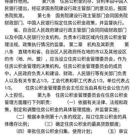
得挪作他用。 第六条 住房公积金的存、贷利率由中国人
民银行提出，经征求国务院建设行政主管部门的意见后，报国
务院批准。 第七条 国务院建设行政主管部门会同国务院
财政部门、中国人民银行拟定住房公积金政策，并监督执行。
省、自治区人民政府建设行政主管部门会同同级财政部门
以及中国人民银行分支机构，负责本行政区域内住房公积金管
理法规、政策执行情况的监督。 第二章 机构及其职责 第
八条 直辖市和省、自治区人民政府所在地的市以及其他设区
的市（地、州、盟），应当设立住房公积金管理委员会，作为
住房公积金管理的决策机构。住房公积金管理委员会的成员
中，人民政府负责人和建设、财政、人民银行等有关部门负责
人以及有关专家占1/3，工会代表和职工代表占1/3，单位代表占
1/3。 住房公积金管理委员会主任应当由具有社会公信力的
人士担任。 第九条 住房公积金管理委员会在住房公积金
管理方面履行下列职责： （一）依据有关法律、法规和政
策，制定和调整住房公积金的具体管理措施，并监督实施；
（二）根据本条例第十八条的规定，拟订住房公积金的具
体缴存比例； （三）确定住房公积金的最高贷款额度；
（四）审批住房公积金归集、使用计划； （五）审议