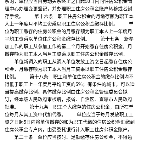
系的，单位应当自劳动关系终止之日起30日内向住房公积金管
理中心办理变更登记，并办理职工住房公积金账户转移或者封
存手续。 第十六条 职工住房公积金的月缴存额为职工本
人上一年度月平均工资乘以职工住房公积金缴存比例。 单
位为职工缴存的住房公积金的月缴存额为职工本人上一年度月
平均工资乘以单位住房公积金缴存比例。 第十七条 新参
加工作的职工从参加工作的第二个月开始缴存住房公积金，月
缴存额为职工本人当月工资乘以职工住房公积金缴存比例。
单位新调入的职工从调入单位发放工资之日起缴存住房公
积金，月缴存额为职工本人当月工资乘以职工住房公积金缴存
比例。 第十八条 职工和单位住房公积金的缴存比例均不
得低于职工上一年度月平均工资的5％；有条件的城市，可以适
当提高缴存比例。具体缴存比例由住房公积金管理委员会拟
订，经本级人民政府审核后，报省、自治区、直辖市人民政府
批准。 第十九条 职工个人缴存的住房公积金，由所在单
位每月从其工资中代扣代缴。 单位应当于每月发放职工工
资之日起5日内将单位缴存的和为职工代缴的住房公积金汇缴到
住房公积金专户内，由受委托银行计入职工住房公积金账户。
第二十条 单位应当按时、足额缴存住房公积金，不得逾