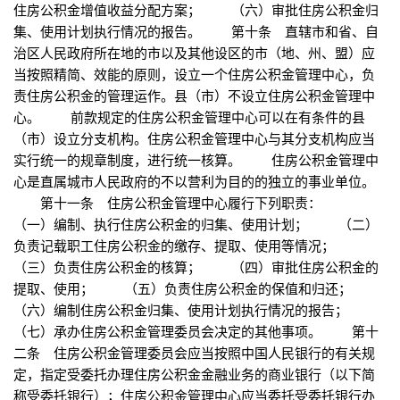
住房公积金增值收益分配方案； （六）审批住房公积金归
集、使用计划执行情况的报告。 第十条 直辖市和省、自
治区人民政府所在地的市以及其他设区的市（地、州、盟）应
当按照精简、效能的原则，设立一个住房公积金管理中心，负
责住房公积金的管理运作。县（市）不设立住房公积金管理中
心。 前款规定的住房公积金管理中心可以在有条件的县
（市）设立分支机构。住房公积金管理中心与其分支机构应当
实行统一的规章制度，进行统一核算。 住房公积金管理中
心是直属城市人民政府的不以营利为目的的独立的事业单位。
第十一条 住房公积金管理中心履行下列职责：
（一）编制、执行住房公积金的归集、使用计划； （二）
负责记载职工住房公积金的缴存、提取、使用等情况；
（三）负责住房公积金的核算； （四）审批住房公积金的
提取、使用； （五）负责住房公积金的保值和归还；
（六）编制住房公积金归集、使用计划执行情况的报告；
（七）承办住房公积金管理委员会决定的其他事项。 第十
二条 住房公积金管理委员会应当按照中国人民银行的有关规
定，指定受委托办理住房公积金金融业务的商业银行（以下简
称受委托银行）；住房公积金管理中心应当委托受委托银行办