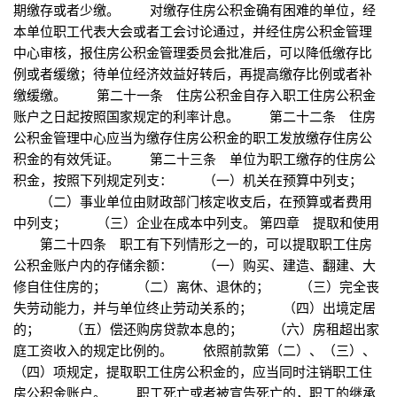
期缴存或者少缴。 对缴存住房公积金确有困难的单位，经
本单位职工代表大会或者工会讨论通过，并经住房公积金管理
中心审核，报住房公积金管理委员会批准后，可以降低缴存比
例或者缓缴；待单位经济效益好转后，再提高缴存比例或者补
缴缓缴。 第二十一条 住房公积金自存入职工住房公积金
账户之日起按照国家规定的利率计息。 第二十二条 住房
公积金管理中心应当为缴存住房公积金的职工发放缴存住房公
积金的有效凭证。 第二十三条 单位为职工缴存的住房公
积金，按照下列规定列支： （一）机关在预算中列支；
（二）事业单位由财政部门核定收支后，在预算或者费用
中列支； （三）企业在成本中列支。 第四章 提取和使用
第二十四条 职工有下列情形之一的，可以提取职工住房
公积金账户内的存储余额： （一）购买、建造、翻建、大
修自住住房的； （二）离休、退休的； （三）完全丧
失劳动能力，并与单位终止劳动关系的； （四）出境定居
的； （五）偿还购房贷款本息的； （六）房租超出家
庭工资收入的规定比例的。 依照前款第（二）、（三）、
（四）项规定，提取职工住房公积金的，应当同时注销职工住
房公积金账户。 职工死亡或者被宣告死亡的，职工的继承