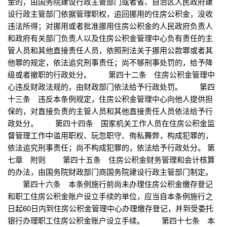
金的，由国务院建设行政主管部门或者省、自治区人民政府建
设行政主管部门依据管理职权，追回挪用的住房公积金，没收
违法所得；对挪用或者批准挪用住房公积金的人民政府负责人
和政府有关部门负责人以及住房公积金管理中心负有责任的主
管人员和其他直接责任人员，依照刑法关于挪用公款罪或者其
他罪的规定，依法追究刑事责任；尚不够刑事处罚的，给予降
级或者撤职的行政处分。 第四十二条 住房公积金管理中
心违反财政法规的，由财政部门依法给予行政处罚。 第四
十三条 违反本条例规定，住房公积金管理中心向他人提供担
保的，对直接负责的主管人员和其他直接责任人员依法给予行
政处分。 第四十四条 国家机关工作人员在住房公积金监
督管理工作中滥用职权、玩忽职守、徇私舞弊，构成犯罪的，
依法追究刑事责任；尚不构成犯罪的，依法给予行政处分。 第
七章 附则 第四十五条 住房公积金财务管理和会计核算
的办法，由国务院财政部门商国务院建设行政主管部门制定。
第四十六条 本条例施行前尚未办理住房公积金缴存登记
和职工住房公积金账户设立手续的单位，应当自本条例施行之
日起60日内到住房公积金管理中心办理缴存登记，并到受委托
银行办理职工住房公积金账户设立手续。 第四十七条 本